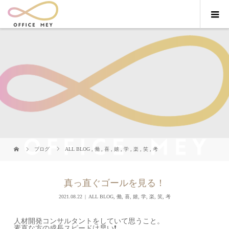
ブログ
ALL BLOG
,
働
,
喜
,
嬉
,
学
,
楽
,
笑
,
考
真っ直ぐゴールを見る！
2021.08.22
ALL BLOG
,
働
,
喜
,
嬉
,
学
,
楽
,
笑
,
考
人材開発コンサルタントをしていて思うこと。
素直な方の成長スピードは早い❗️