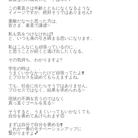
この素直さは年齢とともになくなるような
イメージですが、絶対そうではありません❗️
素敵だな〜と思った方は、
皆さま、素直で謙虚✨
私も気をつけなければ❗️
と、いつも身の引き締まる思いになります。
私はこんなにも頑張っているのに…
と思うことが続くと逃げ出したくなる。
その気持ち、わかりますよ‼️
学生の時は、、、
うまくいかなかったけど頑張ってたよ❣️
とプロセスを認めてもらえますよね。
でも、社会に出たらそうではありません。
プロセスではなく、結果を求められる✨
現状の不満を言うのではなく
真っ直ぐゴールを見る✨
そうすると、うまくいってもいかなくても
自分を褒めてあげられます😊
まずは自分で自分を褒める❣️
これが一番のモチベーションアップに
繋がりますよ💕