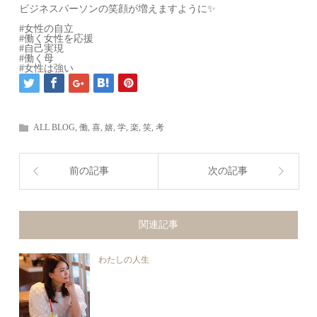
ビジネスパーソンの笑顔が増えますように✨
#女性の自立
#働く女性を応援
#自己実現
#働く母
#女性は強い
ALL BLOG
,
働
,
喜
,
嬉
,
学
,
楽
,
笑
,
考
前の記事
次の記事
関連記事
わたしの人生