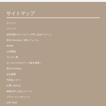
サイトマップ
サービス
メディア
頭皮毛髪カウンセリング申し込みフォーム
美EN Reveliees ご購入フォーム
HOME
人材開発
プレゼン塾
セールススキルアップ集中講座！
美EN Reveliees
会社概要
代表あいさつ
お問い合わせ
体験会申し込みフォーム
プライバシーポリシー
SITE MAP