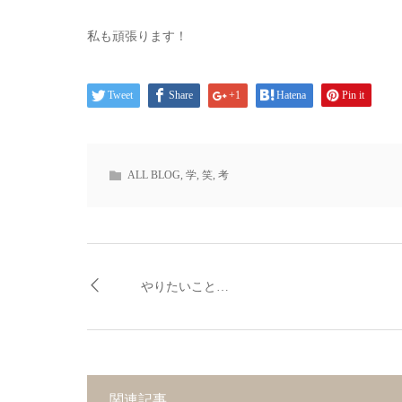
私も頑張ります！
Tweet
Share
+1
Hatena
Pin it
ALL BLOG
,
学
,
笑
,
考
やりたいこと…
関連記事