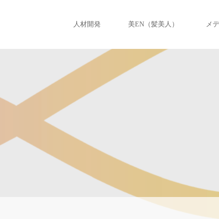
人材開発
美EN（髪美人）
メ